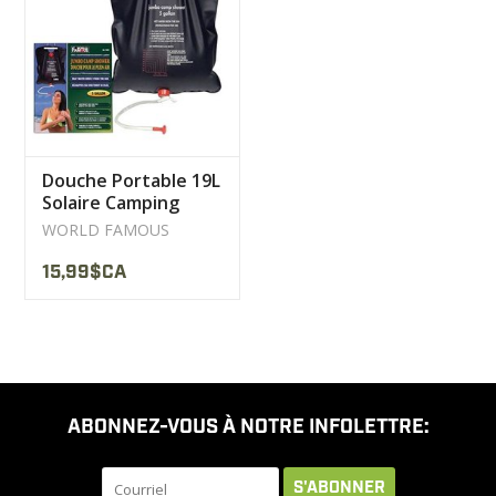
LIQUIDATION
MILITAIRE / USAGÉ
Douche Portable 19L
NOUVEAUTÉS
Solaire Camping
World Famous
WORLD FAMOUS
MILCOT MILITARY
15,99$CA
MARQUES
ABONNEZ-VOUS À NOTRE INFOLETTRE:
S'ABONNER