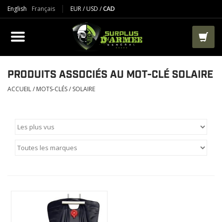
English
Français
EUR
/
USD
/
CAD
PRODUIT
VÊTEMENTS
BOTTES
PRODUITS ASSOCIÉS AU MOT-CLÉ SOLAIRE
ACCUEIL
/
MOTS-CLÉS
/
SOLAIRE
VESTES ET TACTIQUES
AIRSOFT
PAINTBALL
TRAVAIL
SACS ET RANGEMENT