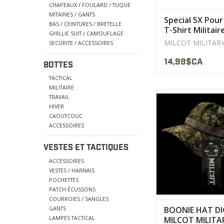
CHAPEAUX / FOULARD / TUQUE
MITAINES / GANTS
Special 5X Pour
BAS / CEINTURES / BRETELLE
T-Shirt Militair
GHILLIE SUIT / CAMOUFLAGE
Coyote
MILCOT MILITAR
SECURITE / ACCESSOIRES
14,99$CA
BOTTES
TACTICAL
MILITAIRE
Matériau Rip-Stop 60
TRAVAIL
40% polyest
HIVER
Fil de couture 
CAOUTCOUC
Couleur Digi-
ACCESSOIRES
AFFICHER LE PR
VESTES ET TACTIQUES
ACCESSOIRES
VESTES / HARNAIS
POCHETTES
PATCH ÉCUSSONS
COURROIES / SANGLES
GANTS
BOONIE HAT DI
LAMPES TACTICAL
MILCOT MILITA