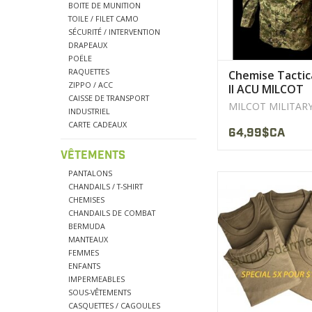
BOITE DE MUNITION
TOILE / FILET CAMO
SÉCURITÉ / INTERVENTION
DRAPEAUX
POËLE
RAQUETTES
Chemise Tactic
ZIPPO / ACC
II ACU MILCOT
CAISSE DE TRANSPORT
MILITARY
MILCOT MILITAR
INDUSTRIEL
CARTE CADEAUX
64,99$CA
VÊTEMENTS
PANTALONS
Les T-Shirt Sont Co
CHANDAILS / T-SHIRT
inutilisé ou Légère im
CHEMISES
CHANDAILS DE COMBAT
AFFICHER LE PR
BERMUDA
MANTEAUX
FEMMES
ENFANTS
IMPERMEABLES
SOUS-VÊTEMENTS
CASQUETTES / CAGOULES