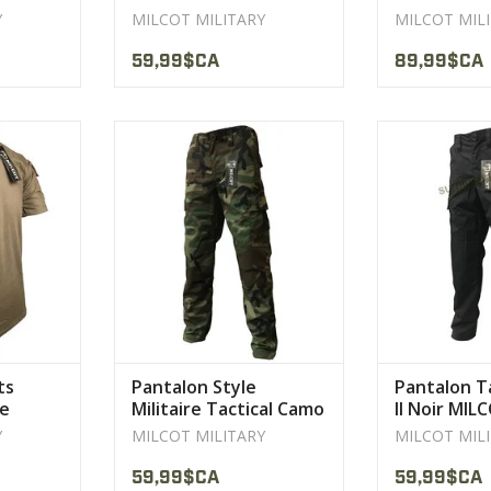
II
Y
MILCOT MILITARY
MILCOT MIL
59,99$CA
89,99$CA
s partout
Triples Couture principal
Le Pantalon 
lyester
Zippersfly YKK®.
Tac
o.Coats® en
Fil de couture Coats®
sont la Générati
AFFICHER LE PRODUIT
AFFICHER 
ODUIT
ts
Pantalon Style
Pantalon T
re
Militaire Tactical Camo
II Noir MIL
Woodland Milcot
Y
MILCOT MILITARY
MILCOT MIL
59,99$CA
59,99$CA