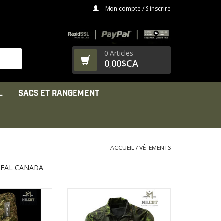
Mon compte / S'inscrire
0 Articles
0,00$CA
L
SACS ET RANGEMENT
ACCUEIL
/
VÊTEMENTS
REAL CANADA
rcées aux points
Col avec fermeture à glissière
tress
YKK®.
ure principal
Chandail (80% coton / 20%