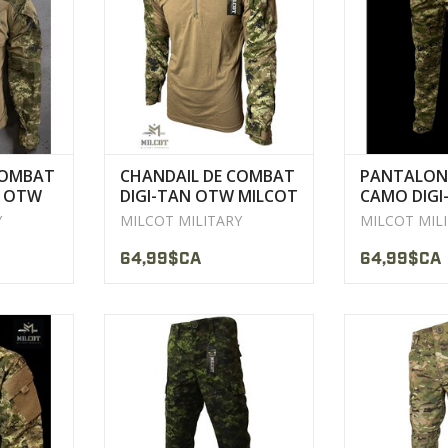
Chandail (80% coton / 20%
Zippers
polyester).
ODUIT
AFFICHER 
AFFICHER LE PRODUIT
COMBAT
CHANDAIL DE COMBAT
PANTALON
N OTW
DIGI-TAN OTW MILCOT
CAMO DIGI
MILITARY
MILCOT MI
Y
MILCOT MILITARY
MILCOT MIL
64,99$CA
64,99$CA
KK® avant
Fabriqué avec un matériau Rip-
Coutures renfo
grippante
Stop 65% polyester 35% coton
de s
Rip-Stop
Triples Cout
Zippers
ODUIT
AFFICHER LE PRODUIT
AFFICHER 