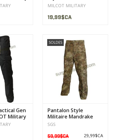
ITARY
MILCOT MILITARY
19,99$CA
Milcot Version
Neuf , Pantalon camo Mandrake
SOLDES
tical
,100%cotton ripstop
on II du Premier.
AFFICHER LE PRODUIT
LE PRODUIT
actical Gen
Pantalon Style
COT Military
Militaire Mandrake
ITARY
SGS
29,99$CA
59,99$CA