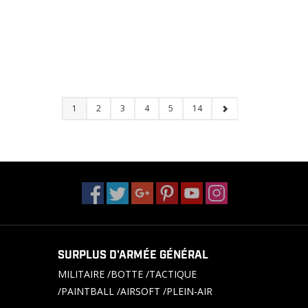
1
2
3
4
5
14
SURPLUS D'ARMÉE GÉNÉRAL
MILITAIRE /BOTTE /TACTIQUE
/PAINTBALL /AIRSOFT /PLEIN-AIR