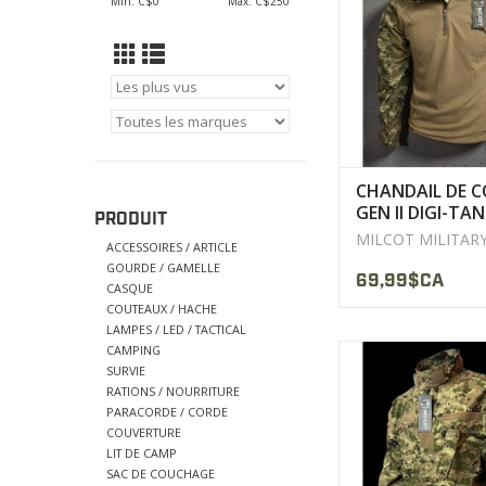
Min: C$
0
Max: C$
250
YKK®.
AFFICHER LE PR
CHANDAIL DE 
GEN II DIGI-TA
PRODUIT
MILCOT
MILCOT MILITAR
ACCESSOIRES / ARTICLE
GOURDE / GAMELLE
69,99$CA
CASQUE
COUTEAUX / HACHE
LAMPES / LED / TACTICAL
CAMPING
Fermeture éclair Y
SURVIE
robuste avec auto-a
RATIONS / NOURRITURE
Velcro
PARACORDE / CORDE
COUVERTURE
AFFICHER LE PR
LIT DE CAMP
SAC DE COUCHAGE