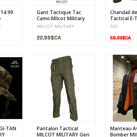
 14.99
Gant Tactique Tac
Chandail d
e
Camo Milcot Military
Tactical E-
Y
MILCOT MILITARY
SGS
22,99$CA
59,99$CA
% coton et
Fabriqué avec un matériau 65%
Materiel Ny
er
polyester 35% coton Rip-Stop.
Fermeture écla
Coats®
léger et très résistant
Y
Tan
AFFICHER LE PRODUIT
AFFICHER 
ODUIT
GI-TAN
Pantalon Tactical
Manteau Av
RY
MILCOT MILITARY Gen
Bomber Milc