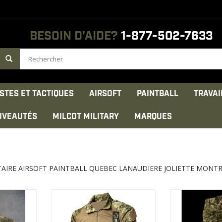
BESOIN D'AIDE?
1-877-502-7633
STES ET TACTIQUES
AIRSOFT
PAINTBALL
TRAVAI
UVEAUTÉS
MILCOT MILITARY
MARQUES
AIRE AIRSOFT PAINTBALL QUEBEC LANAUDIERE JOLIETTE MONT
on / 20%
Les manches et le col sont faits
Coutures renfo
de 65% polyester 35% coton Rip-
de s
 glissière
Stop.
Triples Cout