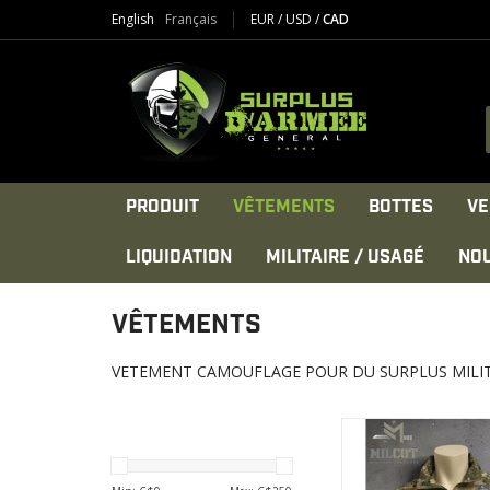
English
Français
EUR
/
USD
/
CAD
PRODUIT
VÊTEMENTS
BOTTES
VE
LIQUIDATION
MILITAIRE / USAGÉ
NO
VÊTEMENTS
VETEMENT CAMOUFLAGE POUR DU SURPLUS MILIT
Chandail (80% cot
polyester).
Col avec fermeture à