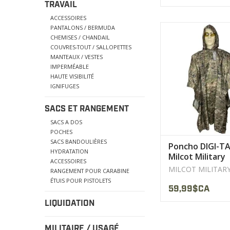
TRAVAIL
ACCESSOIRES
Micro RipStop
PANTALONS / BERMUDA
Tissu Ripstop qui ré
CHEMISES / CHANDAIL
aux déchirur
COUVRES-TOUT / SALLOPETTES
MANTEAUX / VESTES
AFFICHER LE PR
IMPERMÉABLE
HAUTE VISIBILITÉ
IGNIFUGES
SACS ET RANGEMENT
SACS A DOS
POCHES
SACS BANDOULIÈRES
Poncho DIGI-T
HYDRATATION
Milcot Military
ACCESSOIRES
Products
MILCOT MILITAR
RANGEMENT POUR CARABINE
ÉTUIS POUR PISTOLETS
59,99$CA
LIQUIDATION
MILITAIRE / USAGÉ