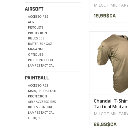
MILCOT MILITAR
AIRSOFT
19,99$CA
ACCESSOIRES
AEG
PISTOLETS
PROTECTION
Coutures renforcée
BILLES BBS
50% coton 50% po
BATTERIES / GAZ
Fil de couture Velcr
MAGAZINE
nylon
OPTIQUES
PIECES INT ET EXT
AFFICHER LE PR
LAMPES TACTICAL
PAINTBALL
ACCESSOIRES
MARQUEURS FUSIL
PROTECTION
Chandail T-Shir
AIR / ACCESSOIRES
Tactical Militai
BILLES PEINTURE
Coyote Milcot
LAMPES TACTICAL
MILCOT MILITAR
OPTIQUES
26,99$CA