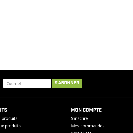
S'ABONNER
ITS
MON COMPTE
 produits
S'inscrire
x produits
Mes commandes