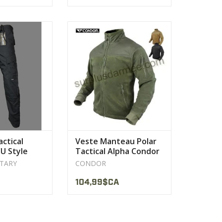
taille par cordon
Extérieur : polaire 100 %
 cordon bas des
polyester 285 g/m² avec
mbes
doublure en mesh
oches
AFFICHER LE PRODUIT
LE PRODUIT
ctical
Veste Manteau Polar
CU Style
Tactical Alpha Condor
ITARY
CONDOR
104,99$CA