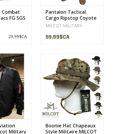
e Combat
Pantalon Tactical
Tacs FG SGS
Cargo Ripstop Coyote
MILCOT MILITARY
MILCOT MILITARY
29,99$CA
59,99$CA
lon/Polyester
Fil de couture Coats®
ir Polymere Noir
Matériau Rip-Stop 60% coton et
KK
40% polyester léger
LE PRODUIT
AFFICHER LE PRODUIT
iation
Boonie Hat Chapeaux
ot Military
Style Militaire MILCOT