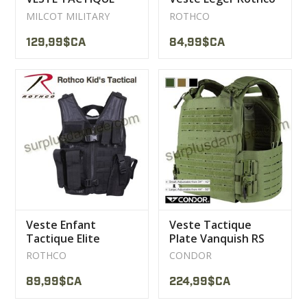
MAGNETIQUE
MILCOT MILITARY
ROTHCO
MILCOT MILITARY
129,99$CA
84,99$CA
Veste Enfant
Veste Tactique
Tactique Elite
Plate Vanquish RS
Airsoft Paintball
Condor
ROTHCO
CONDOR
Rothco
89,99$CA
224,99$CA