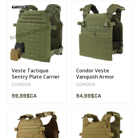
Veste Tactique
Condor Veste
Sentry Plate Carrier
Vanquish Armor
LCS Condor
Systeme
CONDOR
CONDOR
99,99$CA
94,99$CA