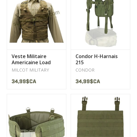
Veste Militaire
Condor H-Harnais
Americaine Load
215
Bearing Usager
MILCOT MILITARY
CONDOR
Coyote ACU
34,99$CA
34,99$CA