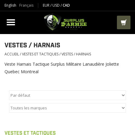
English
Français
EUR
/
USD
/
CAD
PRODUIT
VÊTEMENTS
BOTTES
VESTES / HARNAIS
ACCUEIL
/
VESTES ET TACTIQUES
/
VESTES / HARNAIS
VESTES ET TACTIQUES
Veste Harnais Tactique Surplus Militaire Lanaudière Joliette
Quebec Montreal
AIRSOFT
PAINTBALL
TRAVAIL
SACS ET RANGEMENT
VESTES ET TACTIQUES