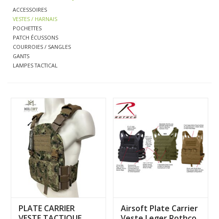
ACCESSOIRES
VESTES / HARNAIS
LIQUIDATION
POCHETTES
PATCH ÉCUSSONS
COURROIES / SANGLES
MILITAIRE / USAGÉ
GANTS
LAMPES TACTICAL
NOUVEAUTÉS
MILCOT MILITARY
MARQUES
PLATE CARRIER
Airsoft Plate Carrier
VESTE TACTIQUE
Veste Leger Rothco