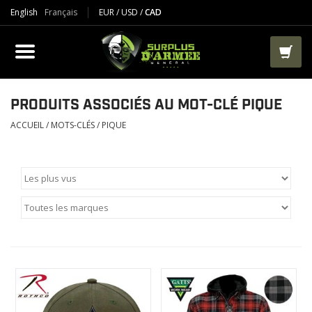
English
Français
EUR
/
USD
/
CAD
PRODUIT
VÊTEMENTS
BOTTES
PRODUITS ASSOCIÉS AU MOT-CLÉ PIQUE
ACCUEIL
/
MOTS-CLÉS
/
PIQUE
VESTES ET TACTIQUES
AIRSOFT
PAINTBALL
TRAVAIL
SACS ET RANGEMENT