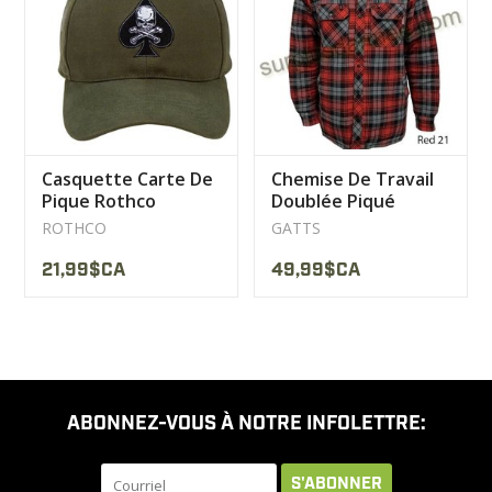
LIQUIDATION
MILITAIRE / USAGÉ
Casquette Carte De
Chemise De Travail
NOUVEAUTÉS
Pique Rothco
Doublée Piqué
Capuche Gatts
ROTHCO
GATTS
MILCOT MILITARY
21,99$CA
49,99$CA
MARQUES
ABONNEZ-VOUS À NOTRE INFOLETTRE:
S'ABONNER