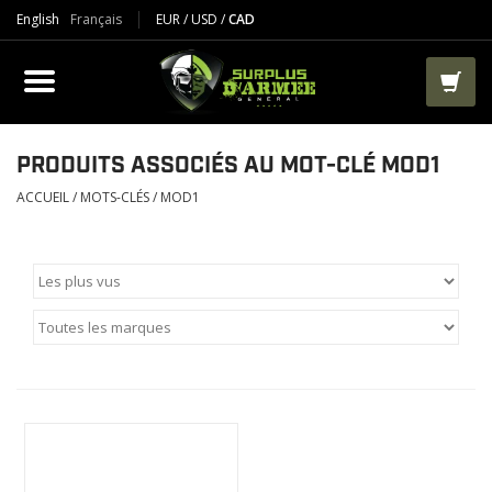
English
Français
EUR
/
USD
/
CAD
PRODUIT
VÊTEMENTS
BOTTES
PRODUITS ASSOCIÉS AU MOT-CLÉ MOD1
ACCUEIL
/
MOTS-CLÉS
/
MOD1
VESTES ET TACTIQUES
AIRSOFT
PAINTBALL
TRAVAIL
SACS ET RANGEMENT