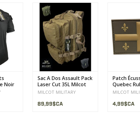
h sous les
Doublure: 100% Polyester.
panneau inclus
pour la
Rembourrage : mousse EVA (550
votre patch su
leur et de
g/qm)
vête
AFFICHER LE PRODUIT
AFFICHER 
ODUIT
ts
Sac A Dos Assault Pack
Patch Écus
re Noir
Laser Cut 35L Milcot
Quebec Ru
Military
Velcro Coy
Y
MILCOT MILITARY
MILCOT MIL
89,99$CA
4,99$CA