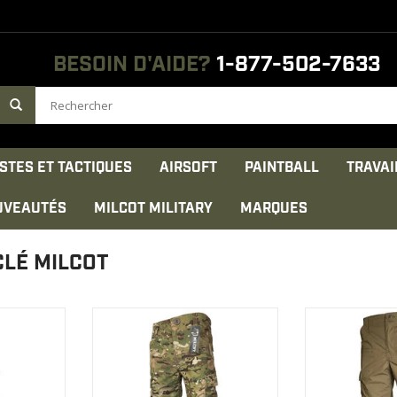
BESOIN D'AIDE?
1-877-502-7633
STES ET TACTIQUES
AIRSOFT
PAINTBALL
TRAVAI
UVEAUTÉS
MILCOT MILITARY
MARQUES
CLÉ MILCOT
s triples
Coutures renforcées aux points
Fabriqué avec 
s de stress
de stress
polyester 3
Triples Couture principal
Stop.Léger et
ODUIT
Zippersfly YKK®.
AFFICHER 