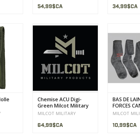
54,99$CA
34,99$CA
rs
MILCOT MILITARY Chemise ACU
60% Laine
on.
Digi-Green Milcot Military
Fabriquée
posite
chaussett
AFFICHER LE PRODUIT
ODUIT
AFFICHER 
olle
Chemise ACU Digi-
BAS DE LAI
Green Milcot Military
FORCES CA
COT
Y
MILCOT MILITARY
MILCOT MIL
64,99$CA
10,99$CA