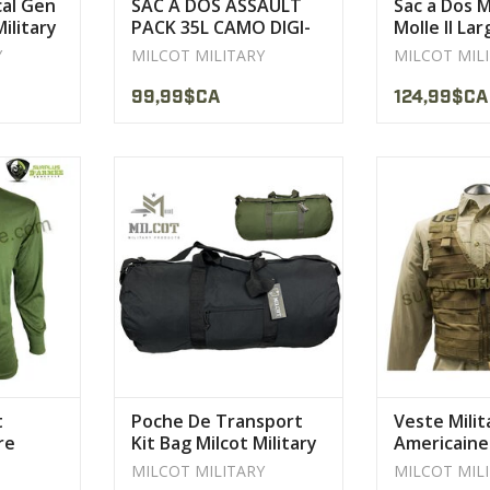
cal Gen
SAC A DOS ASSAULT
Sac a Dos M
ilitary
PACK 35L CAMO DIGI-
Molle II Lar
TAN MILCOT
Américain 
Y
MILCOT MILITARY
MILCOT MIL
99,99$CA
124,99$CA
é
Bandoulière réglable cousue
Utilisé par les
ne
pour une résistance accrue avec
Cette authe
arge
épaulière amovible.
AFFICHER 
ODUIT
AFFICHER LE PRODUIT
t
Poche De Transport
Veste Milit
re
Kit Bag Milcot Military
Americaine
Bearing Us
MILCOT MILITARY
MILCOT MIL
Neuf /
Coyote AC