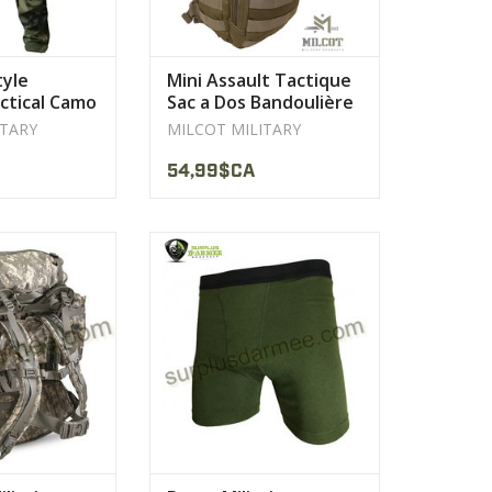
tyle
Mini Assault Tactique
actical Camo
Sac a Dos Bandoulière
ilcot
MILCOT
ITARY
MILCOT MILITARY
54,99$CA
e 83 litres
chaud, durable, léger, résistant
imative)
aux bactéries
LE PRODUIT
AFFICHER LE PRODUIT