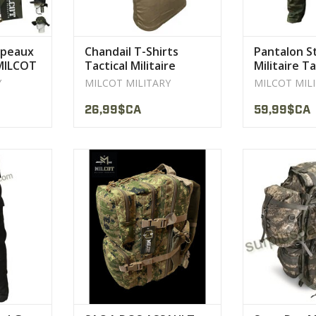
apeaux
Chandail T-Shirts
Pantalon S
 MILCOT
Tactical Militaire
Militaire T
Coyote Milcot
Woodland M
Y
MILCOT MILITARY
MILCOT MIL
26,99$CA
59,99$CA
 Version
Fermetures à glissière YKK
Capacité d
durables bidirectionnel
(approx
du Premier.
paracorde.
AFFICHER 
Doublure: 100% Polyester.
ODUIT
AFFICHER LE PRODUIT