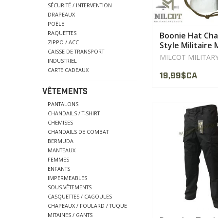
SÉCURITÉ / INTERVENTION
DRAPEAUX
POËLE
RAQUETTES
Boonie Hat Ch
ZIPPO / ACC
Style Militaire
CAISSE DE TRANSPORT
MILCOT MILITAR
INDUSTRIEL
CARTE CADEAUX
19,99$CA
VÊTEMENTS
PANTALONS
Le Pantalon Milcot
CHANDAILS / T-SHIRT
Tactical
CHEMISES
sont la Génération II 
CHANDAILS DE COMBAT
BERMUDA
AFFICHER LE PR
MANTEAUX
FEMMES
ENFANTS
IMPERMEABLES
SOUS-VÊTEMENTS
CASQUETTES / CAGOULES
CHAPEAUX / FOULARD / TUQUE
MITAINES / GANTS