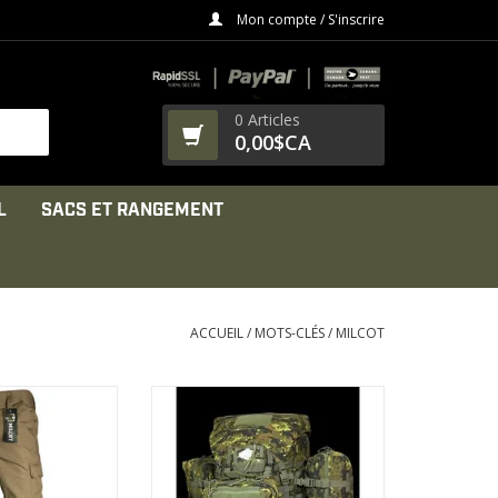
Mon compte / S'inscrire
0 Articles
0,00$CA
L
SACS ET RANGEMENT
ACCUEIL
/
MOTS-CLÉS
/
MILCOT
un matériau 65%
SAC A DOS 100L + 20L LITRES
5% coton Rip-
MILCOT
 très résistant
AFFICHER LE PRODUIT
LE PRODUIT