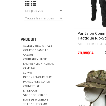
Pantalon Com
Tactique Rip-S
PRODUIT
MILCOT
MILCOT MILITAR
ACCESSOIRES / ARTICLE
GOURDE / GAMELLE
79,99$CA
CASQUE
COUTEAUX / HACHE
LAMPES / LED / TACTICAL
CAMPING
Fil de couture 
SURVIE
Matériau Rip-Stop 60
RATIONS / NOURRITURE
40% polyester 
PARACORDE / CORDE
COUVERTURE
AFFICHER LE PR
LIT DE CAMP
SAC DE COUCHAGE
BOITE DE MUNITION
TOILE / FILET CAMO