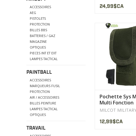
Usagé
24,99$CA
ACCESSOIRES
AEG
PISTOLETS
PROTECTION
1000 denie
BILLES BBS
Sangle en nyl
BATTERIES / GAZ
Fil de nylon com
MAGAZINE
OPTIQUES
AFFICHER LE PR
PIECES INT ET EXT
LAMPES TACTICAL
PAINTBALL
ACCESSOIRES
MARQUEURS FUSIL
PROTECTION
Pochette Sys M
AIR / ACCESSOIRES
Multi Fonction
BILLES PEINTURE
Couteaux MIL
LAMPES TACTICAL
MILCOT MILITAR
OPTIQUES
12,99$CA
TRAVAIL
ACCESSOIRES