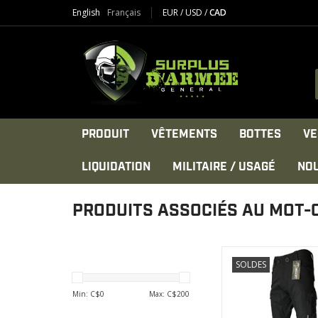
English
Français
EUR
/
USD
/
CAD
PRODUIT
VÊTEMENTS
BOTTES
VE
LIQUIDATION
MILITAIRE / USAGÉ
NO
PRODUITS ASSOCIÉS AU MOT-
Renforts et Couture
SOLDES
renforcées aux point
AFFICHER LE PR
Min: C$
0
Max: C$
200