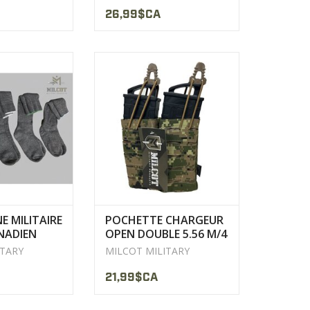
26,99$CA
 40% Nylon
Construction : Cordura enduit
s au Canada
PU*2 DWR 600 deniers
es unisexes
Fil de nylon composite à haute
résistance à la traction
LE PRODUIT
AFFICHER LE PRODUIT
NE MILITAIRE
POCHETTE CHARGEUR
NADIEN
OPEN DOUBLE 5.56 M/4
LASER-CUT MILCOT
ITARY
MILCOT MILITARY
21,99$CA