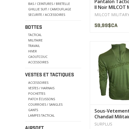
Pantalon Tacti
BAS / CEINTURES / BRETELLE
II Noir MILCOT M
GHILLIE SUIT / CAMOUFLAGE
MILCOT MILITAR
SECURITE / ACCESSOIRES
59,99$CA
BOTTES
TACTICAL
MILITAIRE
Neuf / Usag
TRAVAIL
Polypropyle
HIVER
X-Small à XX-L
CAOUTCOUC
ACCESSOIRES
AFFICHER LE PR
VESTES ET TACTIQUES
ACCESSOIRES
VESTES / HARNAIS
POCHETTES
PATCH ÉCUSSONS
COURROIES / SANGLES
GANTS
Sous-Vetemen
LAMPES TACTICAL
Chandail Militai
Canadien
SURPLUS
Polypropylene 
AIRSOFT