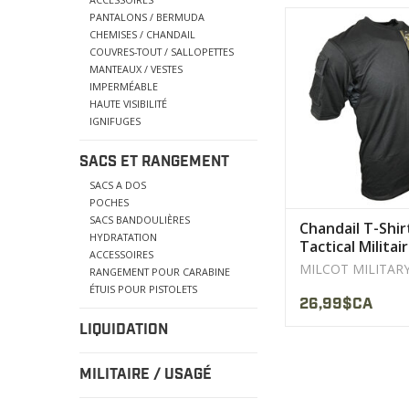
Empiècements en Mes
PANTALONS / BERMUDA
bras extensible 
CHEMISES / CHANDAIL
dissipation de la cha
COUVRES-TOUT / SALLOPETTES
MANTEAUX / VESTES
l'humidité
IMPERMÉABLE
AFFICHER LE PR
HAUTE VISIBILITÉ
IGNIFUGES
SACS ET RANGEMENT
SACS A DOS
POCHES
SACS BANDOULIÈRES
Chandail T-Shir
HYDRATATION
Tactical Militai
ACCESSOIRES
MILCOT
MILCOT MILITAR
RANGEMENT POUR CARABINE
ÉTUIS POUR PISTOLETS
26,99$CA
LIQUIDATION
MILITAIRE / USAGÉ