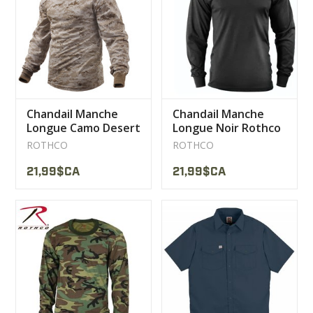
LIQUIDATION
MILITAIRE / USAGÉ
Chandail Manche
Chandail Manche
NOUVEAUTÉS
Longue Camo Desert
Longue Noir Rothco
ROTHCO
ROTHCO
MILCOT MILITARY
21,99$CA
21,99$CA
MARQUES