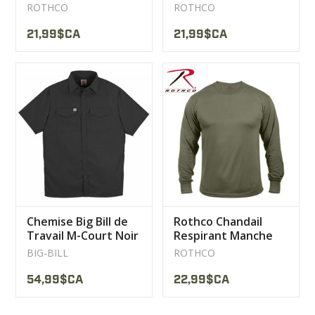
Marpat
ROTHCO
ROTHCO
21,99$CA
21,99$CA
Chemise Big Bill de
Rothco Chandail
Travail M-Court Noir
Respirant Manche
237
longue olive
BIG-BILL
ROTHCO
54,99$CA
22,99$CA