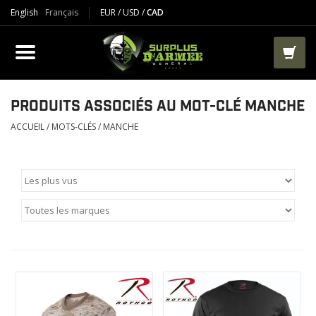
English
Français
EUR
/
USD
/
CAD
PRODUIT
VÊTEMENTS
BOTTES
PRODUITS ASSOCIÉS AU MOT-CLÉ MANCHE
ACCUEIL
/
MOTS-CLÉS
/
MANCHE
VESTES ET TACTIQUES
AIRSOFT
PAINTBALL
TRAVAIL
SACS ET RANGEMENT