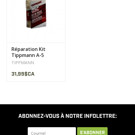
LIQUIDATION
MILITAIRE / USAGÉ
Réparation Kit
NOUVEAUTÉS
Tippmann A-5
Paintball
TIPPMANN
MILCOT MILITARY
31,99$CA
MARQUES
ABONNEZ-VOUS À NOTRE INFOLETTRE:
S'ABONNER