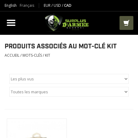
English
Français
EUR
/
USD
/
CAD
PRODUIT
VÊTEMENTS
BOTTES
PRODUITS ASSOCIÉS AU MOT-CLÉ KIT
ACCUEIL
/
MOTS-CLÉS
/
KIT
VESTES ET TACTIQUES
AIRSOFT
PAINTBALL
TRAVAIL
SACS ET RANGEMENT