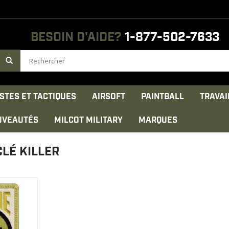
BESOIN D'AIDE?
1-877-502-7633
STES ET TACTIQUES
AIRSOFT
PAINTBALL
TRAVAI
UVEAUTÉS
MILCOT MILITARY
MARQUES
LÉ KILLER
olyester
x 3 inches
ODUIT