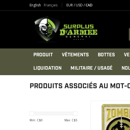
English
Français
EUR
/
USD
/
CAD
PRODUIT
VÊTEMENTS
BOTTES
VE
LIQUIDATION
MILITAIRE / USAGÉ
NO
PRODUITS ASSOCIÉS AU MOT-C
Material:Cotton, P
Dimensions:2 inches 
Velcro
Min: C$
0
Max: C$
5
AFFICHER LE PR