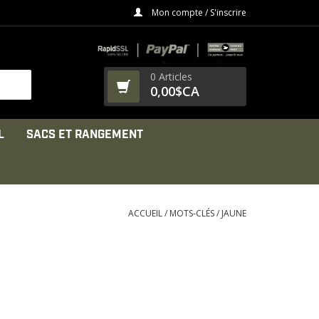
Mon compte / S'inscrire
0 Articles
0,00$CA
L
SACS ET RANGEMENT
ACCUEIL
/
MOTS-CLÉS
/
JAUNE