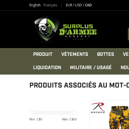
English
Français
EUR
/
USD
/
CAD
PRODUIT
VÊTEMENTS
BOTTES
VE
LIQUIDATION
MILITAIRE / USAGÉ
NO
PRODUITS ASSOCIÉS AU MOT-
Le pantalon BDU c
militaire de Rothco e
sergé de poly /
Min: C$
0
Max: C$
65
confortable et durab
sièges et des genoux