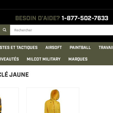
BESOIN D'AIDE?
1-877-502-7633
STES ET TACTIQUES
AIRSOFT
PAINTBALL
TRAVAI
UVEAUTÉS
MILCOT MILITARY
MARQUES
CLÉ JAUNE
amouflage
Toutes les coutures sont doubles
st fait de
et sont scellées avec un ruban
 coton
d’étanchéité soudé par la
le avec des
chaleur.
 renforcés.