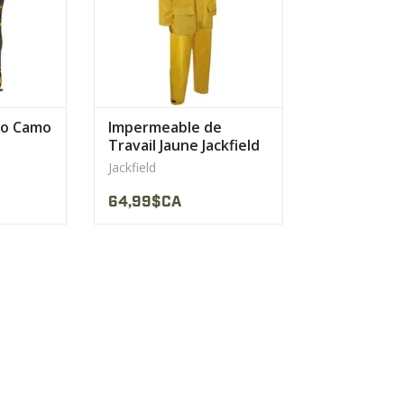
AFFICHER LE PRODUIT
rtable et
durer.
ODUIT
co Camo
Impermeable de
Travail Jaune Jackfield
420 Denier 2 MRC
Jackfield
64,99$CA