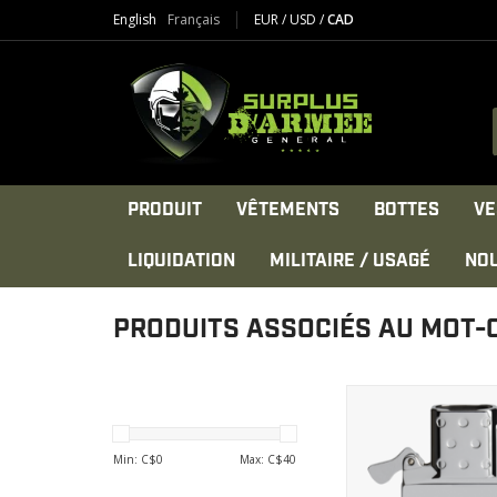
English
Français
EUR
/
USD
/
CAD
PRODUIT
VÊTEMENTS
BOTTES
VE
LIQUIDATION
MILITAIRE / USAGÉ
NO
PRODUITS ASSOCIÉS AU MOT-
Temps de recharge d
heure et 300 charges 
AFFICHER LE PR
Min: C$
0
Max: C$
40