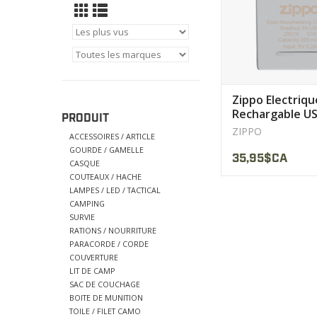
Zippo Electriqu
Rechargable U
PRODUIT
65828
ZIPPO
ACCESSOIRES / ARTICLE
GOURDE / GAMELLE
35,95$CA
CASQUE
COUTEAUX / HACHE
LAMPES / LED / TACTICAL
CAMPING
SURVIE
RATIONS / NOURRITURE
PARACORDE / CORDE
COUVERTURE
LIT DE CAMP
SAC DE COUCHAGE
BOITE DE MUNITION
TOILE / FILET CAMO