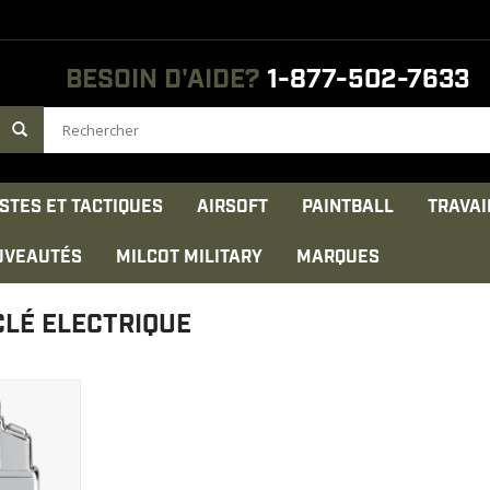
BESOIN D'AIDE?
1-877-502-7633
STES ET TACTIQUES
AIRSOFT
PAINTBALL
TRAVAI
UVEAUTÉS
MILCOT MILITARY
MARQUES
CLÉ ELECTRIQUE
'environ 1
par batterie
ODUIT