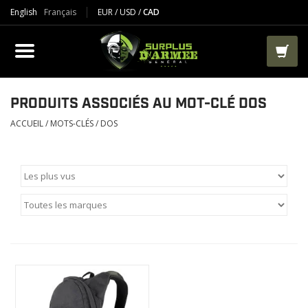
English
Français
EUR
/
USD
/
CAD
PRODUIT
VÊTEMENTS
BOTTES
PRODUITS ASSOCIÉS AU MOT-CLÉ DOS
ACCUEIL
/
MOTS-CLÉS
/
DOS
VESTES ET TACTIQUES
AIRSOFT
PAINTBALL
TRAVAIL
SACS ET RANGEMENT