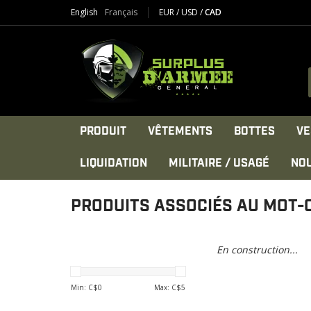
English
Français
EUR
/
USD
/
CAD
PRODUIT
VÊTEMENTS
BOTTES
VE
LIQUIDATION
MILITAIRE / USAGÉ
NO
PRODUITS ASSOCIÉS AU MOT-
En construction...
Min: C$
0
Max: C$
5