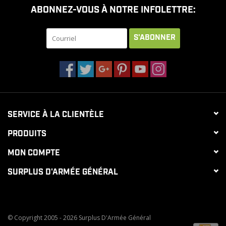
ABONNEZ-VOUS À NOTRE INFOLETTRE:
LIQUIDATION
S'ABONNER
MILITAIRE / USAGÉ
NOUVEAUTÉS
SERVICE À LA CLIENTÈLE
MILCOT MILITARY
PRODUITS
MARQUES
MON COMPTE
SURPLUS D'ARMÉE GÉNÉRAL
© Copyright 2005 - 2026 Surplus D'Armée Général