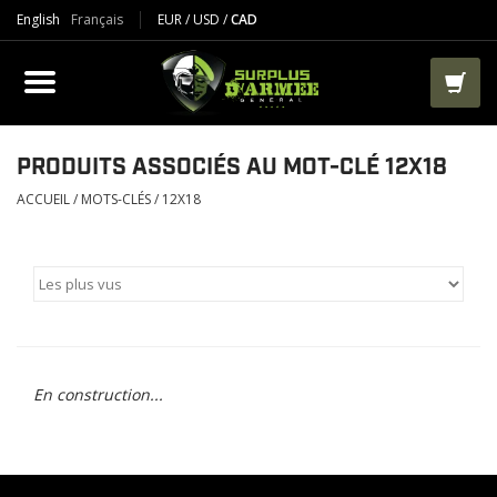
English
Français
EUR
/
USD
/
CAD
PRODUIT
VÊTEMENTS
BOTTES
PRODUITS ASSOCIÉS AU MOT-CLÉ 12X18
ACCUEIL
/
MOTS-CLÉS
/
12X18
VESTES ET TACTIQUES
AIRSOFT
PAINTBALL
En construction...
TRAVAIL
SACS ET RANGEMENT