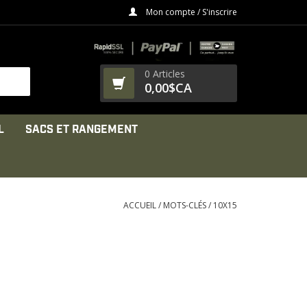
Mon compte / S'inscrire
0 Articles
0,00$CA
L
SACS ET RANGEMENT
ACCUEIL
/
MOTS-CLÉS
/
10X15