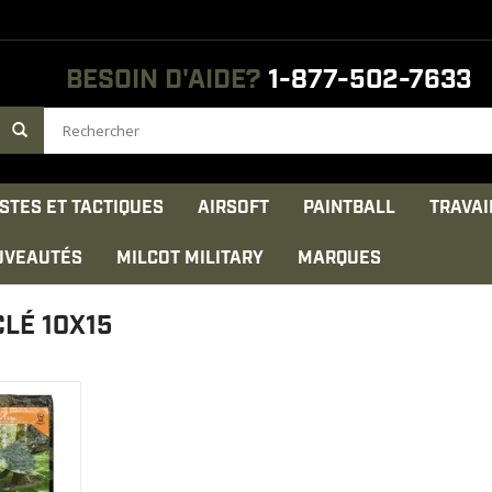
BESOIN D'AIDE?
1-877-502-7633
STES ET TACTIQUES
AIRSOFT
PAINTBALL
TRAVAI
UVEAUTÉS
MILCOT MILITARY
MARQUES
LÉ 10X15
0X15
MOUFLAGE
ODUIT