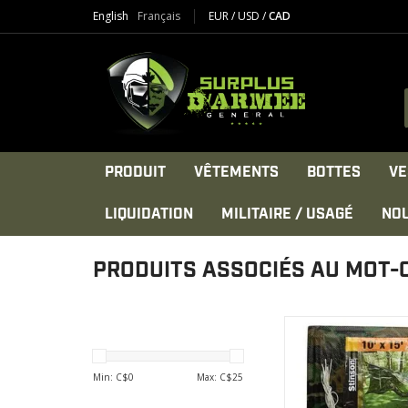
English
Français
EUR
/
USD
/
CAD
PRODUIT
VÊTEMENTS
BOTTES
VE
LIQUIDATION
MILITAIRE / USAGÉ
NO
PRODUITS ASSOCIÉS AU MOT-C
TOILE BÂCHE 1
POLYÉTHYLÈNE CA
STINSON
Min: C$
0
Max: C$
25
AFFICHER LE PR