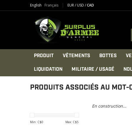
English
Français
EUR
/
USD
/
CAD
PRODUIT
VÊTEMENTS
BOTTES
VE
LIQUIDATION
MILITAIRE / USAGÉ
NO
PRODUITS ASSOCIÉS AU MOT-C
En construction...
Min: C$
0
Max: C$
5