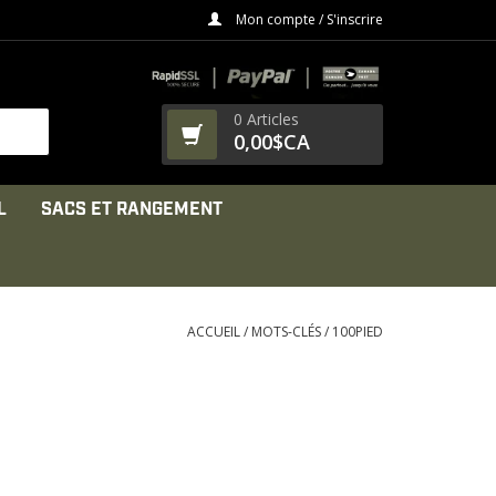
Mon compte / S'inscrire
0 Articles
0,00$CA
L
SACS ET RANGEMENT
ACCUEIL
/
MOTS-CLÉS
/
100PIED