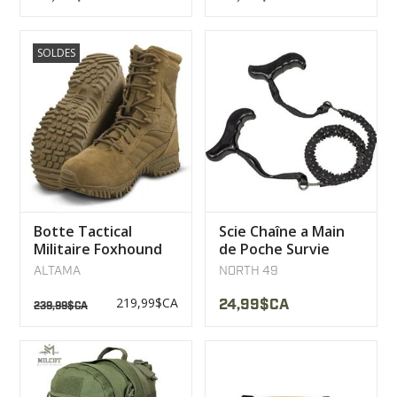
SOLDES
Botte Tactical
Scie Chaîne a Main
Militaire Foxhound
de Poche Survie
SR 8" Altama
North 49
ALTAMA
NORTH 49
219,99$CA
24,99$CA
239,99$CA