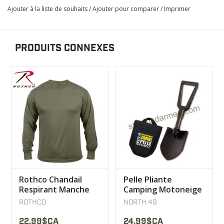
Ajouter à la liste de souhaits
/
Ajouter pour comparer
/
Imprimer
PRODUITS CONNEXES
Rothco Chandail
Pelle Pliante
Respirant Manche
Camping Motoneige
longue olive
VTT North 49
ROTHCO
NORTH 49
22,99$CA
24,99$CA