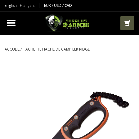
English
Français
EUR
/
USD
/
CAD
PRODUIT
VÊTEMENTS
BOTTES
ACCUEIL
/
HACHETTE HACHE DE CAMP ELK RIDGE
VESTES ET TACTIQUES
AIRSOFT
PAINTBALL
TRAVAIL
SACS ET RANGEMENT