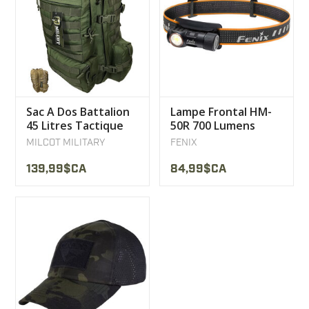
Sac A Dos Battalion
Lampe Frontal HM-
45 Litres Tactique
50R 700 Lumens
Milcot Military
Fenix
MILCOT MILITARY
FENIX
139,99$CA
84,99$CA