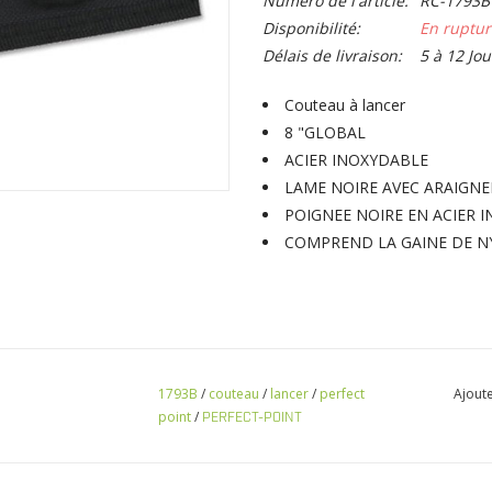
Numéro de l'article:
RC-1793B
Disponibilité:
En ruptur
Délais de livraison:
5 à 12 Jou
Couteau à lancer
8 "GLOBAL
ACIER INOXYDABLE
LAME NOIRE AVEC ARAIGNE
POIGNEE NOIRE EN ACIER 
COMPREND LA GAINE DE 
1793B
/
couteau
/
lancer
/
perfect
Ajoute
point
/
PERFECT-POINT