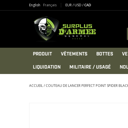
English
Français
EUR
/
USD
/
CAD
PRODUIT
VÊTEMENTS
BOTTES
VE
LIQUIDATION
MILITAIRE / USAGÉ
NO
ACCUEIL
/
COUTEAU DE LANCER PERFECT POINT SPIDER BLACK