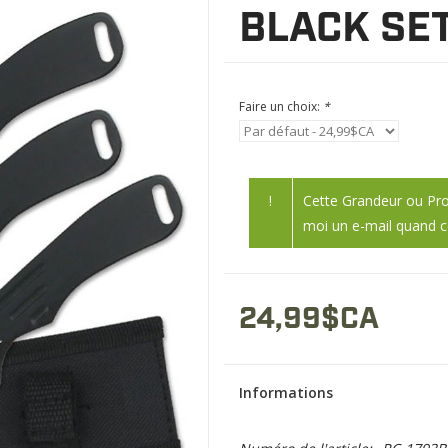
BLACK SET
Faire un choix:
*
!
Cette Grandeur ou Pro
moi un e-mail quand c
24,99$CA
Informations