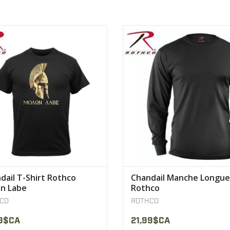
-shirt "Molon Labe" de Rothco
ROTHCO Chandail Manche Longu
Rothco
AFFICHER LE PRODUIT
AFFICHER LE PRODUIT
dail T-Shirt Rothco
Chandail Manche Longue
n Labe
Rothco
CO
ROTHCO
99$CA
21,99$CA