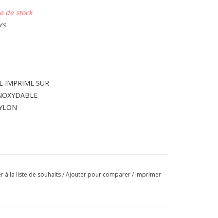
e de stock
rs
E IMPRIME SUR
INOXYDABLE
NYLON
r à la liste de souhaits
/
Ajouter pour comparer
/
Imprimer