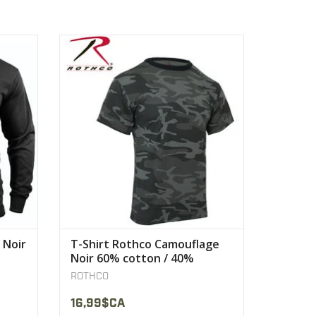
e Noir
mélange de tissus ultra doux et
confortable en 60% coton / 40%
polyester.
AFFICHER LE PRODUIT
 Noir
T-Shirt Rothco Camouflage
Noir 60% cotton / 40%
polyester
ROTHCO
16,99$CA