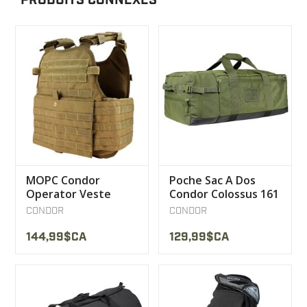
PRODUITS CONNEXES
MOPC Condor
Poche Sac A Dos
Operator Veste
Condor Colossus 161
Plate Carrier
CONDOR
CONDOR
Modulaire
144,99$CA
129,99$CA