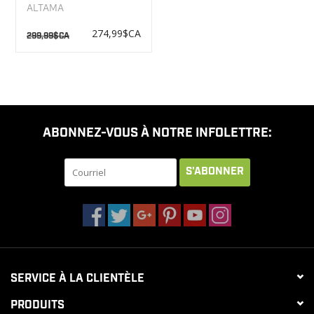
Cap Imperméable
ALTAMA
247003
274,99$CA
299,99$CA
ABONNEZ-VOUS À NOTRE INFOLETTRE:
S'ABONNER
SERVICE À LA CLIENTÈLE
PRODUITS