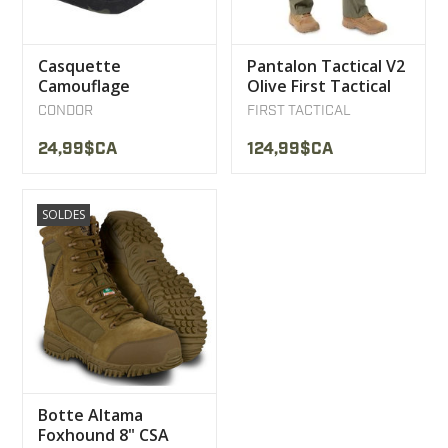
Casquette
Pantalon Tactical V2
Camouflage
Olive First Tactical
Multicam Noir
CONDOR
FIRST TACTICAL
Condor
24,99$CA
124,99$CA
SOLDES
Botte Altama
Foxhound 8" CSA