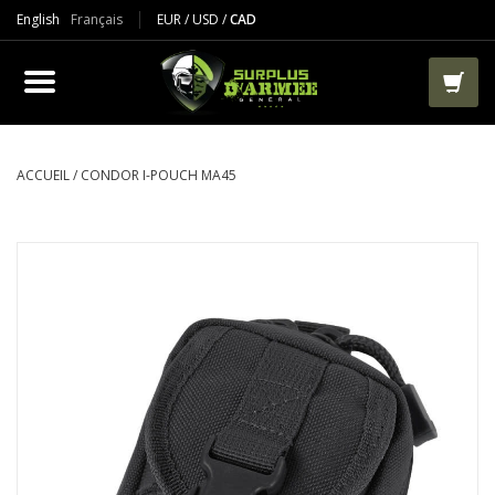
English
Français
EUR
/
USD
/
CAD
PRODUIT
VÊTEMENTS
BOTTES
ACCUEIL
/
CONDOR I-POUCH MA45
VESTES ET TACTIQUES
AIRSOFT
PAINTBALL
TRAVAIL
SACS ET RANGEMENT