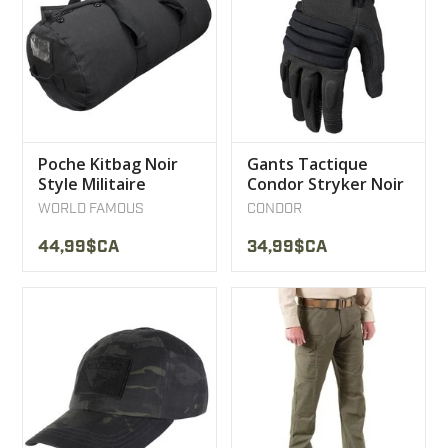
Poche Kitbag Noir
Gants Tactique
Style Militaire
Condor Stryker Noir
Canadien World
WORLD FAMOUS
CONDOR
Famous
44,99$CA
34,99$CA