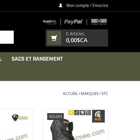
Mon compte / S'inscrire
0 Articles
0,00$CA
L
SACS ET RANGEMENT
ACCUEIL
/
MARQUES
/
STC
fibre CHEMTECH
Semelle antiperforation
SOLDES
méable
de composite légère
 Cambrelle
Semelle GEN6 Vibram
LE PRODUIT
AFFICHER LE PRODUIT