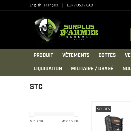
English
Français
EUR
/
USD
/
CAD
PRODUIT
VÊTEMENTS
BOTTES
VE
LIQUIDATION
MILITAIRE / USAGÉ
NO
STC
Ce produit a été dév
SOLDES
:
-Transformation al
Min: C$
0
Max: C$
300
AFFICHER LE PR