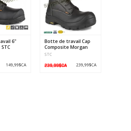
avail 6"
Botte de travail Cap
 STC
Composite Morgan
STC
STC
149,99$CA
239,99$CA
239,99$CA