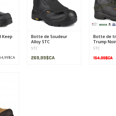
l Keep
Botte de Soudeur
Botte de tr
Alloy STC
Trump Noir
STC
STC
54,99$CA
269,99$CA
154,99$CA
eloppé pour
ral
ODUIT