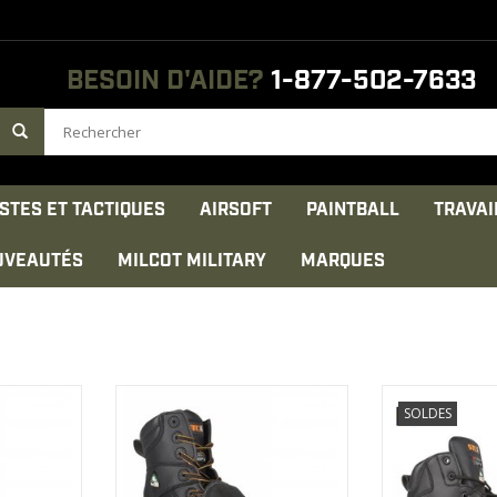
BESOIN D'AIDE?
1-877-502-7633
STES ET TACTIQUES
AIRSOFT
PAINTBALL
TRAVAI
UVEAUTÉS
MILCOT MILITARY
MARQUES
eloppé pour
Ce produit a été développé pour
Tige en micro
SOLDES
:
imper
imentaire
-Travail général & soudure
Doublure
ODUIT
AFFICHER LE PRODUIT
AFFICHER 