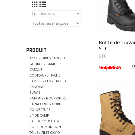
Botte de travai
STC
PRODUIT
STC
ACCESSOIRES / ARTICLE
GOURDE / GAMELLE
1
159,99$CA
CASQUE
COUTEAUX / HACHE
LAMPES / LED / TACTICAL
CAMPING
Ce produit a été dév
SURVIE
:
RATIONS / NOURRITURE
-Travail géné
PARACORDE / CORDE
COUVERTURE
AFFICHER LE PR
LIT DE CAMP
SAC DE COUCHAGE
BOITE DE MUNITION
TOILE / FILET CAMO