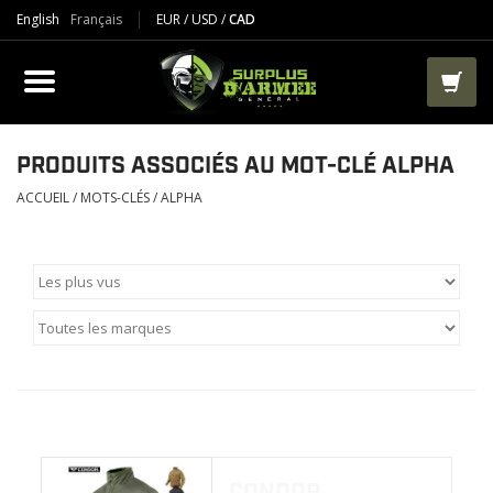
English
Français
EUR
/
USD
/
CAD
PRODUIT
VÊTEMENTS
BOTTES
PRODUITS ASSOCIÉS AU MOT-CLÉ ALPHA
ACCUEIL
/
MOTS-CLÉS
/
ALPHA
VESTES ET TACTIQUES
AIRSOFT
PAINTBALL
TRAVAIL
Veste Manteau Polar
SACS ET RANGEMENT
CONDOR